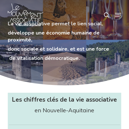
Skip
Panneau de gestion des cookies
Menu
search
to
Close
main
La vie associative permet le lien social,
Menu
content
développe une économie humaine de
proximité,
donc sociale et solidaire, et est une force
de vitalisation démocratique.
Les chiffres clés de la vie associative
en Nouvelle-Aquitaine