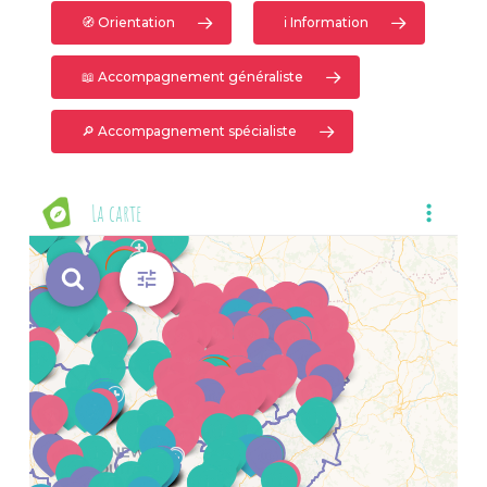
🧭 Orientation
ℹ️ Information
📖 Accompagnement généraliste
🔎 Accompagnement spécialiste