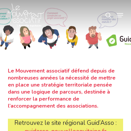
Skip
Panneau de gestion des cookies
Menu
search
to
Close
main
Menu
content
Le Mouvement associatif défend depuis de
nombreuses années la nécessité de mettre
en place une stratégie territoriale pensée
dans une logique de parcours, destinée à
renforcer la performance de
l’accompagnement des associations.
Retrouvez le site régional Guid’Asso :