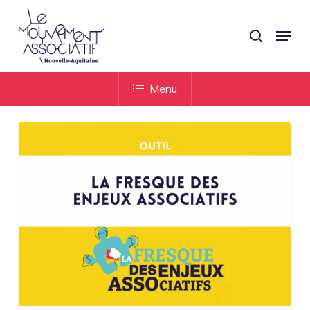
Skip
Panneau de gestion des cookies
Menu
search
to
Close
main
Menu
content
Menu
La
Fresque
des
enjeux
associatifs