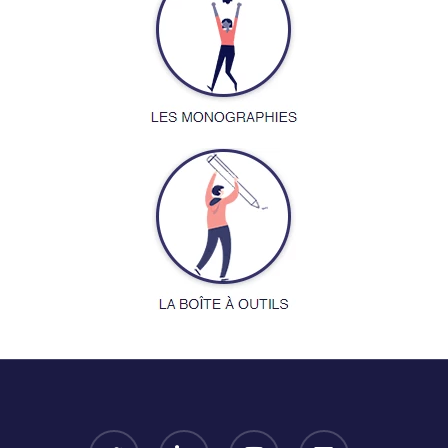
twitter
linkedin
youtube
email