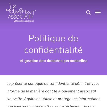
Skip
Panneau de gestion des cookies
Menu
search
to
Close
main
Menu
content
Politique de
confidentialité
et gestion des données personnelles
La présente politique de confidentialité définit et vous
informe de la manière dont le Mouvement associatif
Nouvelle-Aquitaine utilise et protège les informations
que vous nous transmettez, le cas échéant, lorsque