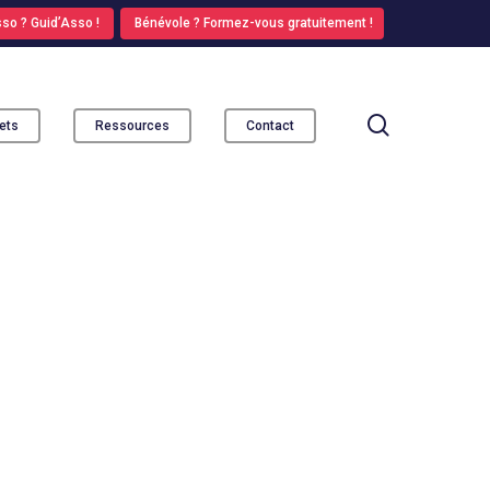
so ? Guid’Asso !
Bénévole ? Formez-vous gratuitement !
search
ets
Ressources
Contact