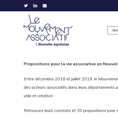
Skip
Panneau de gestion des cookies
twitter
linkedin
email
to
main
content
Acc
Appuyez sur Entrée pour une recherche ou ESC po
Propositions pour la vie associative en Nouv
Entre décembre 2018 et juillet 2019, le Mouvement
des acteurs associatifs dans leurs départements 
utile et créative.
Retrouvez leurs constats et 30 propositions pour so