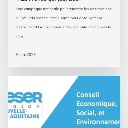
Une campagne nationale pour remettre les associations
au cœur du récit collectif. Portée par Le Mouvement
associatif et France générosités, elle entend valoriser le
rôle…
5 mai 2026
« La
démocratie
territoriale
n’est
pas
facultative