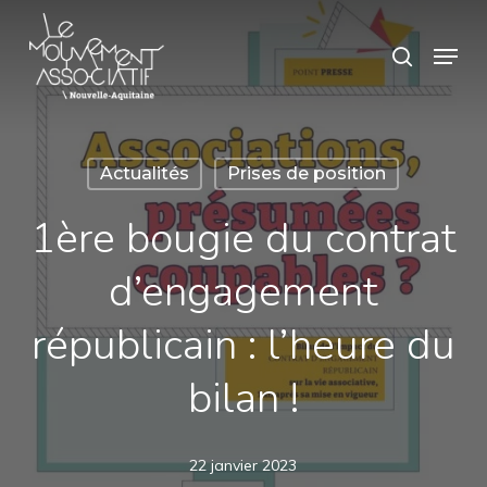
Skip
Panneau de gestion des cookies
Menu
search
to
Close
main
Menu
content
Actualités
Prises de position
1ère bougie du contrat
d’engagement
républicain : l’heure du
bilan !
22 janvier 2023