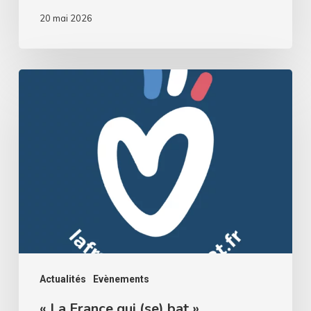
20 mai 2026
«
La
France
qui
(se)
bat
»
Actualités
Evènements
« La France qui (se) bat »