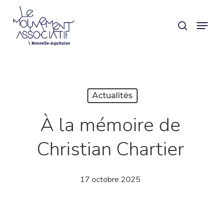
Skip
Panneau de gestion des cookies
Menu
search
to
Close
main
Menu
content
Actualités
À la mémoire de
Christian Chartier
17 octobre 2025