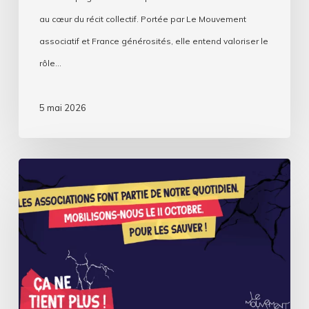
au cœur du récit collectif. Portée par Le Mouvement
associatif et France générosités, elle entend valoriser le
rôle…
5 mai 2026
Ça
ne
tient
plus
!
–
Mobilisation