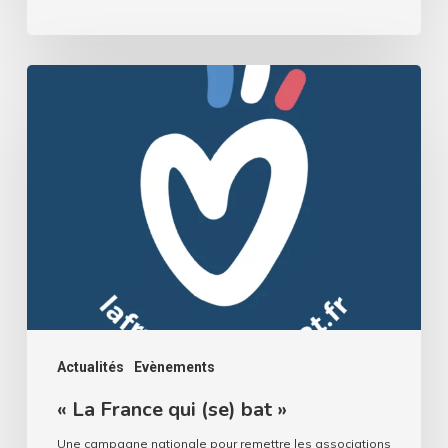
«
La
France
qui
(se)
bat
»
Actualités
Evènements
« La France qui (se) bat »
Une campagne nationale pour remettre les associations