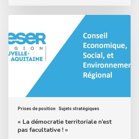
« La
démocratie
territoriale
n’est
pas
facultative
! »
Prises de position
Sujets stratégiques
« La démocratie territoriale n’est
pas facultative ! »