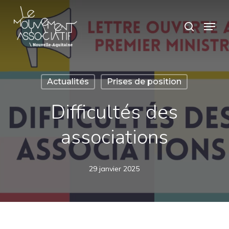
Skip
Panneau de gestion des cookies
Menu
search
to
Close
main
Menu
content
Actualités
Prises de position
Difficultés des
associations
29 janvier 2025