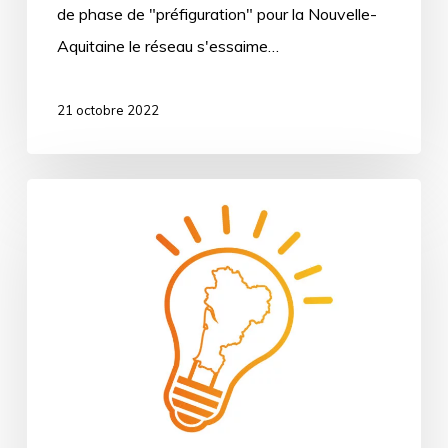
de phase de "préfiguration" pour la Nouvelle-
Aquitaine le réseau s'essaime…
21 octobre 2022
3ᵉ
rencontres
régionales
de
la
vie
associatives