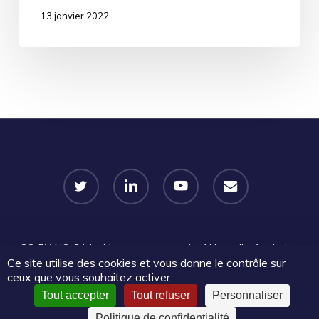
13 janvier 2022
twitter
linkedin
youtube
email
CC-BY-NC-SA
Le Mouvement associatif Nouvelle-Aquitaine
Ce site utilise des cookies et vous donne le contrôle sur
2026 | Certains droits réservés |
Mentions légales
|
Politique
ceux que vous souhaitez activer
de confidentialité
|
🔐​Accès admin
Tout accepter
Tout refuser
Personnaliser
Politique de confidentialité