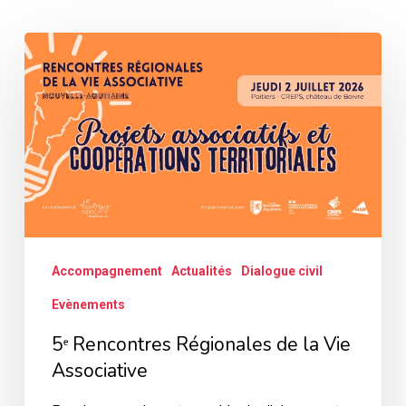
5ᵉ
Rencontres
Régionales
de
la
Vie
Associative
Accompagnement
Actualités
Dialogue civil
Evènements
5ᵉ Rencontres Régionales de la Vie
Associative