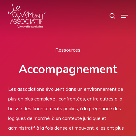
Skip
Panneau de gestion des cookies
Menu
search
to
Close
main
Menu
content
Ressources
Accompagnement
Les associations évoluent dans un environnement de
plus en plus complexe : confrontées, entre autres à la
baisse des financements publics, à la prégnance des
logiques de marché, à un contexte juridique et
administratif à la fois dense et mouvant, elles ont plus