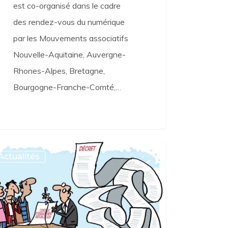
est co-organisé dans le cadre
des rendez-vous du numérique
par les Mouvements associatifs
Nouvelle-Aquitaine, Auvergne-
Rhones-Alpes, Bretagne,
Bourgogne-Franche-Comté,…
laire
Actualités
rte
rat
gagement