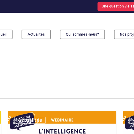
Une question vie as
ueil
Actualités
Qui sommes-nous?
Nos proj
ur fermer
L’intelligence
Déco
Actualités
artificielle
Pahe