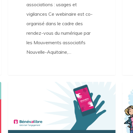
associations : usages et
vigilances Ce webinaire est co-
organisé dans le cadre des
rendez-vous du numérique par
les Mouvements associatifs
Nouvelle-Aquitaine,…
Bénévalibre
Formu
Actualités
d’ale
–
Cont
d’en