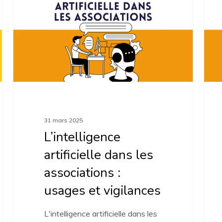
dans
pour
les
gérer
associations
votr
:
assoc
usages
et
vigilances
31 mars 2025
L’intelligence
artificielle dans les
associations :
usages et vigilances
L'intelligence artificielle dans les