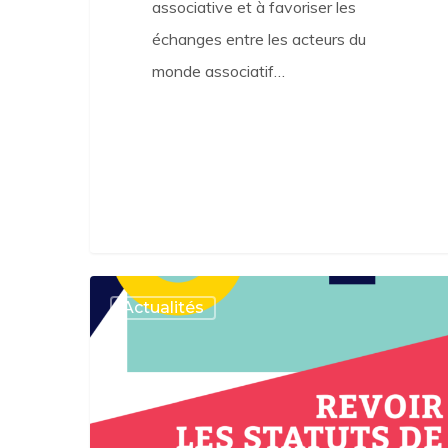
associative et à favoriser les
échanges entre les acteurs du
monde associatif…
Revoir
Actualités
les
statuts
de
mon