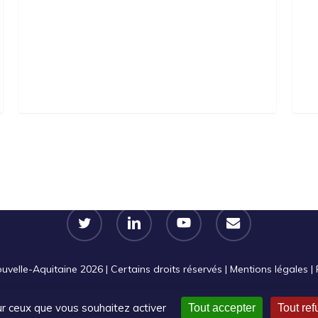
twitter
linkedin
youtube
email
velle-Aquitaine 2026 | Certains droits réservés |
Mentions légales
|
sur ceux que vous souhaitez activer
Tout accepter
Tout ref