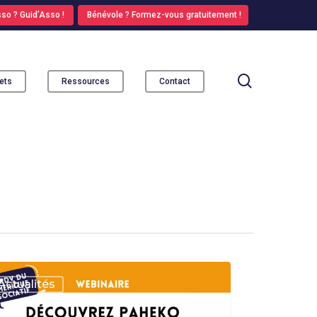
so ? Guid’Asso !
Bénévole ? Formez-vous gratuitement !
search
ets
Ressources
Contact
uvrez
Actualités
ko