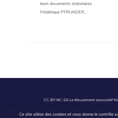
leurs documents statutaires.
Frédérique PFRUNDER,…
CC-BY-NC-SA
Le Mouvement associatif Nou
Ce site utilise des cookies et vous donne le contrôle 