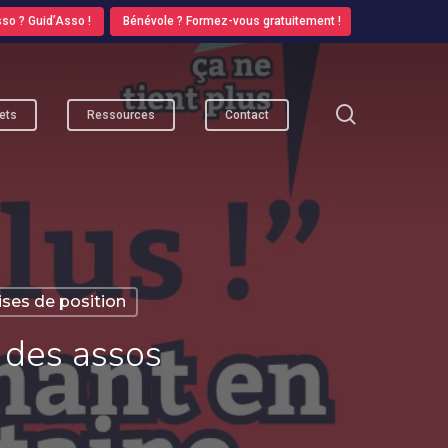
so ? Guid’Asso !
Bénévole ? Formez-vous gratuitement !
search
ets
Ressources
Contact
ises de position
 des assos