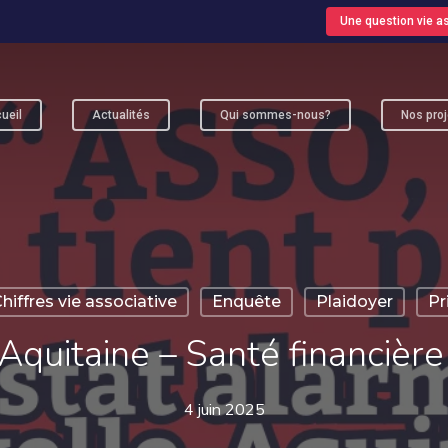
Une question vie as
ueil
Actualités
Qui sommes-nous?
Nos proj
ur fermer
hiffres vie associative
Enquête
Plaidoyer
Pr
Aquitaine – Santé financière
4 juin 2025