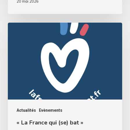
20 mai 2026
«
La
France
qui
(se)
bat
»
Actualités
Evènements
« La France qui (se) bat »