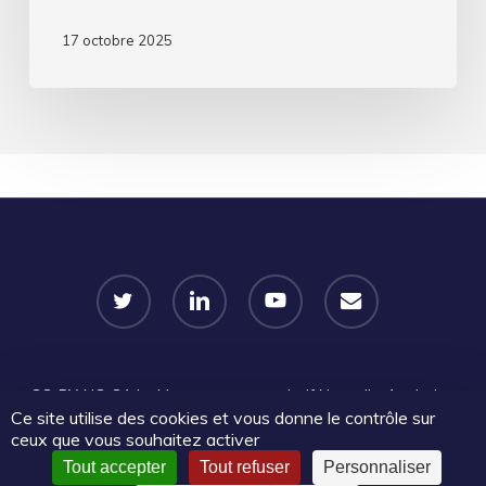
17 octobre 2025
twitter
linkedin
youtube
email
CC-BY-NC-SA
Le Mouvement associatif Nouvelle-Aquitaine
Ce site utilise des cookies et vous donne le contrôle sur
2026 | Certains droits réservés |
Mentions légales
|
Politique
ceux que vous souhaitez activer
de confidentialité
|
🔐​Accès admin
Tout accepter
Tout refuser
Personnaliser