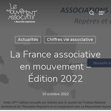
Skip
Panneau de gestion des cookies
Menu
search
to
Close
main
Menu
content
Actualités
Chiffres vie associative
La France associative
en mouvement –
Édition 2022
10 octobre 2022